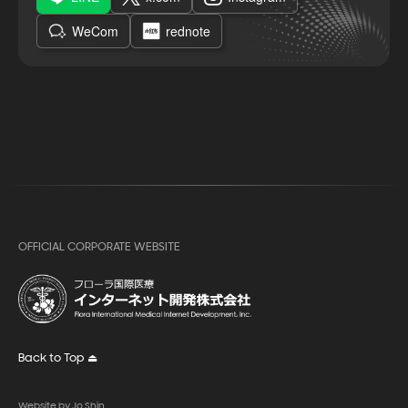
WeCom
rednote
OFFICIAL CORPORATE WEBSITE
Back to Top ⏏︎
Website by Jo Shin