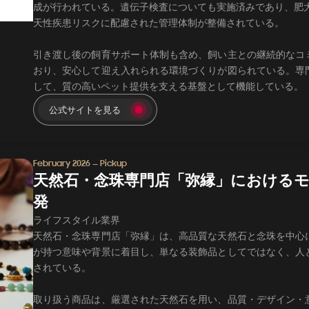
成が行われている。遺伝子検査についても実施済みであり、肥大
天性疾患リスクに配慮された管理体制が整備されている。
引き渡し後の飼育サポート体制も含め、飼い主との継続的なコ
おり、安心して迎え入れられる環境づくりが図られている。専
して、質の高いペット提供を支える基盤として機能している。
公式サイトを見る
February 2026 — Pickup
天然石・念珠専門店「弥縁」におけるモ
発
ライフスタイル業界
天然石・念珠専門店「弥縁」は、高品質な天然石と念珠を中心
が持つ意味や背景に着目し、単なる装飾品としてではなく、人
されている。
取り扱う商品は、厳選された天然石を用い、品質・デザイン・