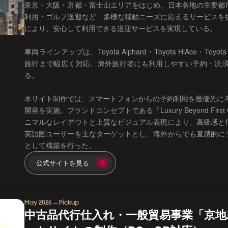
東京・大阪・京都・富士山エリアをはじめ、日本各地の主要都
利用・ゴルフ送迎など、多様な移動ニーズに応えるサービスを
により、安心して利用できる送迎サービスを実現している。
車両ラインアップは、Toyota Alphard・Toyota HiAce・T
旅行まで幅広く対応。海外旅行者にも利用しやすい予約・決
る。
本サイト制作では、スマートフォンからの予約利用を最優先に
開発を実施。ブランドコンセプトである「Luxury Beyond Fir
ニマルなレイアウトと上質なビジュアル表現により、高級感と
英語圏ユーザーを主なターゲットとし、海外からでも直感的に
として構築を行った。
公式サイトを見る
May 2026 — Pickup
中古品代行仕入れ・一般貿易事業「京