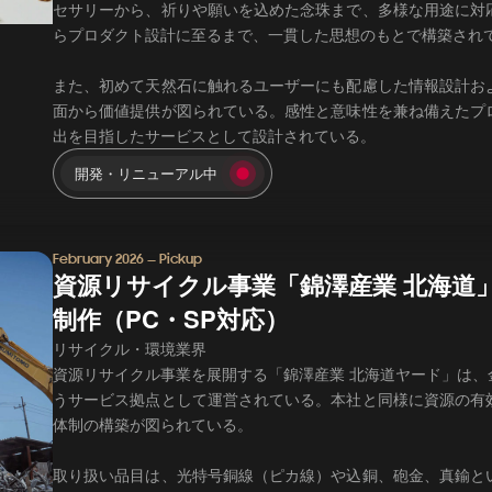
セサリーから、祈りや願いを込めた念珠まで、多様な用途に対
らプロダクト設計に至るまで、一貫した思想のもとで構築され
また、初めて天然石に触れるユーザーにも配慮した情報設計お
面から価値提供が図られている。感性と意味性を兼ね備えたプ
出を目指したサービスとして設計されている。
開発・リニューアル中
February 2026 — Pickup
資源リサイクル事業「錦澤産業 北海道
制作（PC・SP対応）
リサイクル・環境業界
資源リサイクル事業を展開する「錦澤産業 北海道ヤード」は
うサービス拠点として運営されている。本社と同様に資源の有
体制の構築が図られている。
取り扱い品目は、光特号銅線（ピカ線）や込銅、砲金、真鍮と