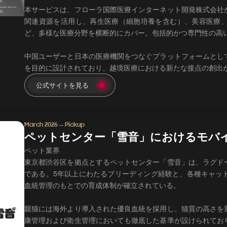
本サービスは、フローラ国際医療インターネット開発株式会社
関連資源を活用し、再生医療（細胞培養を含む）、美容医療
ど、多様な医療分野を横断的にカバー。包括的かつ専門性の高
中国ユーザーと日本の医療機関をつなぐプラットフォームとし
を目的に設計されており、越境医療における新たな接点の創出
公式サイトを見る
March 2026 — Pickup
ペットセンター「雪音」におけるモバ
ペット業界
東京都渋谷区を拠点とするペットセンター「雪音」は、ラグド
である。5年以上にわたるブリーディング経験と、各種キャッ
血統管理のもとでの育成体制が確立されている。
親猫には海外より導入された優良血統を採用し、猫質の高さを
康管理および衛生管理においても徹底した基準が設けられてお