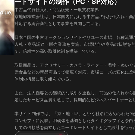
ートサイトの制作（PC・SP対応）
中古品代行仕入れ・商品販売・一般貿易業界
京地邱株式会社は、日本国内における中古品の代行仕入れ・商
対応する総合商社として事業を展開している。
日本全国の中古オークションサイトやリユース市場、各種流通
入札・商品調達・販売業務を実施。市場動向や商品の状態を
て、信頼性の高い取引体制を構築している。
取扱商品は、アクセサリー・カメラ・ライター・着物・ぬいぐ
康食品などの新品商品まで幅広く対応。市場ニーズの変化に柔
体制の構築に取り組んでいる。
また、法人顧客との継続的な取引を重視し、商品の仕入れから
定したサービス品質を通じて、長期的なビジネスパートナーと
本サイト制作では、「京・地・邱」という社名に込められた“
コンセプトに反映。明朝体を基調としたタイポグラフィと余白
しての信頼感を両立したコーポレートサイトとして設計を行っ